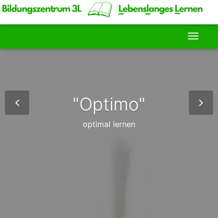
Lernen macht Spaß
"Optimo"
nicht nur allein!
optimal lernen