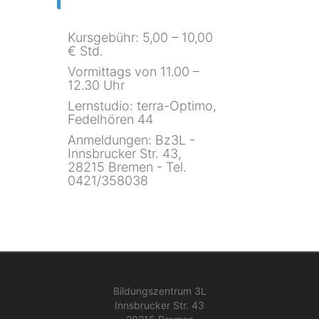
Kursgebühr: 5,00 – 10,00
€ Std.
Vormittags von 11.00 –
12.30 Uhr
Lernstudio: terra-Optimo,
Fedelhören 44
Anmeldungen: Bz3L -
Innsbrucker Str. 43,
28215 Bremen - Tel.
0421/358038
Bildungszentrum 3L
Innsbrucker Str. 43